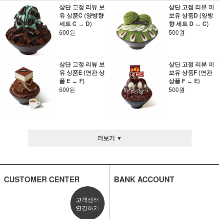
상단 고정 리뷰 보
상단 고정 리뷰 미
유 상품C (양방향
보유 상품D (양방
세트 C ↔ D)
향 세트 D ↔ C)
600원
500원
상단 고정 리뷰 보
상단 고정 리뷰 미
유 상품E (연관 상
보유 상품F (연관
품 E ↔ F)
상품 F ↔ E)
600원
500원
더보기 ▼
CUSTOMER CENTER
BANK ACCOUNT
고객센터
연결하기