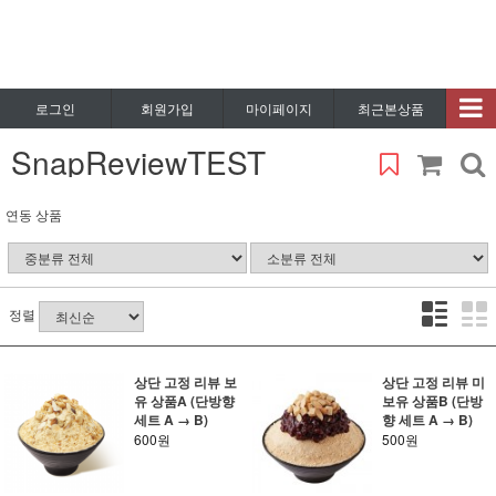
로그인
회원가입
마이페이지
최근본상품
SnapReviewTEST
연동 상품
정렬
상단 고정 리뷰 보
상단 고정 리뷰 미
유 상품A (단방향
보유 상품B (단방
세트 A → B)
향 세트 A → B)
600원
500원