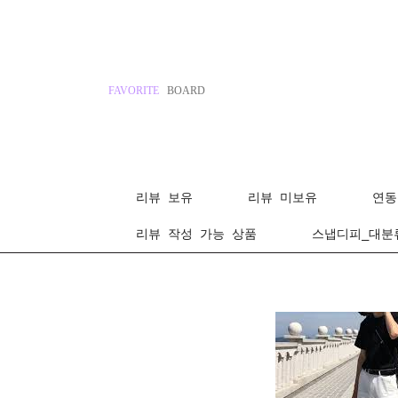
FAVORITE
BOARD
리뷰 보유
리뷰 미보유
연동
리뷰 작성 가능 상품
스냅디피_대분