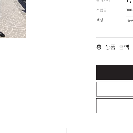
7
판매가격
적립금
30
색상
총 상품 금액