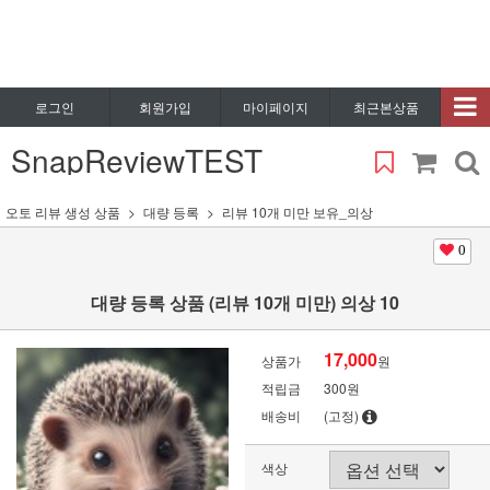
로그인
회원가입
마이페이지
최근본상품
SnapReviewTEST
오토 리뷰 생성 상품
대량 등록
리뷰 10개 미만 보유_의상
0
대량 등록 상품 (리뷰 10개 미만) 의상 10
17,000
상품가
원
적립금
300원
배송비
(고정)
색상